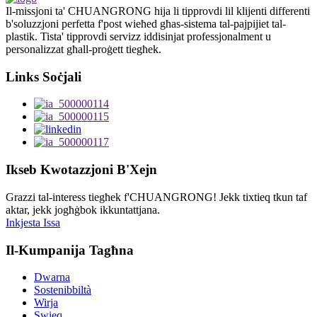
Il-missjoni ta' CHUANGRONG hija li tipprovdi lil klijenti differenti
b'soluzzjoni perfetta f'post wieħed għas-sistema tal-pajpijiet tal-
plastik. Tista' tipprovdi servizz iddisinjat professjonalment u
personalizzat għall-proġett tiegħek.
Links Soċjali
Ikseb Kwotazzjoni B'Xejn
Grazzi tal-interess tiegħek f'CHUANGRONG! Jekk tixtieq tkun taf
aktar, jekk jogħġbok ikkuntattjana.
Inkjesta Issa
Il-Kumpanija Tagħna
Dwarna
Sostenibbiltà
Wirja
Swieq