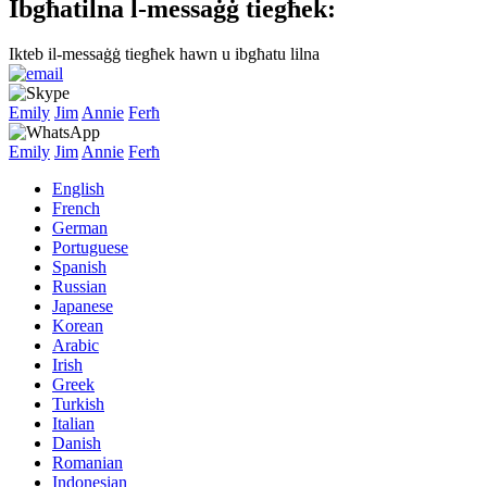
Ibgħatilna l-messaġġ tiegħek:
Ikteb il-messaġġ tiegħek hawn u ibgħatu lilna
Emily
Jim
Annie
Ferħ
Emily
Jim
Annie
Ferħ
English
French
German
Portuguese
Spanish
Russian
Japanese
Korean
Arabic
Irish
Greek
Turkish
Italian
Danish
Romanian
Indonesian