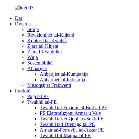
Dar
Dwarna
Storja
Reviżjonijiet tal-Klijenti
Kontroll tal-Kwalità
Żjara tal-Klijent
Żjara fil-Fabbrika
Wirja
Sostenibbiltà
Aħbarijiet
Aħbarijiet tal-Kumpanija
Aħbarijiet tal-Industrija
Mistoqsijiet Frekwenti
Prodotti
Pajp tal-PE
Twaħħil tal-PE
Twaħħil tal-Fużjoni tal-Butt tal-PE
PE Elettrofużjoni Armar u Valv
Twaħħil tal-Fużjoni tas-Sokit PE
Twaħħil tad-Drenaġġ tal-PE
Armar tal-Ferrovija tal-Azzar PE
Twaħħil bil-Magna tal-PE