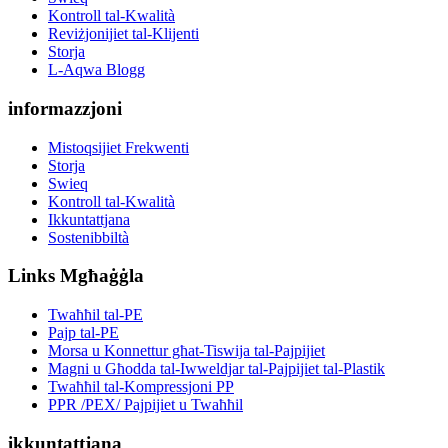
Kontroll tal-Kwalità
Reviżjonijiet tal-Klijenti
Storja
L-Aqwa Blogg
informazzjoni
Mistoqsijiet Frekwenti
Storja
Swieq
Kontroll tal-Kwalità
Ikkuntattjana
Sostenibbiltà
Links Mgħaġġla
Twaħħil tal-PE
Pajp tal-PE
Morsa u Konnettur għat-Tiswija tal-Pajpijiet
Magni u Għodda tal-Iwweldjar tal-Pajpijiet tal-Plastik
Twaħħil tal-Kompressjoni PP
PPR /PEX/ Pajpijiet u Twaħħil
ikkuntattjana