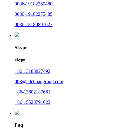
0086-19182260480
0086-19182275485
0086-18180897627
Skype
Skype
+86-13183827492
008@cdchuangrong.com
+86-13602187661
+86-15528791623
Fuq