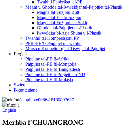
Twaħħil Fabbrikat tal-PE
Magni u Għodda tal-Iwweldjar tal-Pajpijiet tal-Plastik
Magna tal-Fużjoni Butt
Magna tal-Elettrofużjoni
Magna tal-Fużjoni tas-Sokit
Għodda tal-Pajpijiet tal-Plastik
Iwweldjar bl-Arja Sħuna u l-Plastik
Twaħħil tal-Kompressjoni PP
PPR /PEX/ Pajpijiet u Twaħħil
Morsa u Konnettur għat-Tiswija tal-Pajpijiet
Proġett
Pipeline tal-PE fl-Afrika
Pajpijiet tal-PE fil-Mongolja
Pajpijiet tal-PE fil-Bangladesh
Pipeline tal-PE fi Proġett tan-NU
Pipeline tal-PE fil-Malasja
Swieq
Ikkuntattjana
ċemplilna:
0086-18180897627
English
Merħba f'CHUANGRONG