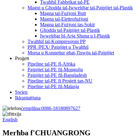
Twaħħil Fabbrikat tal-PE
Magni u Għodda tal-Iwweldjar tal-Pajpijiet tal-Plastik
Magna tal-Fużjoni Butt
Magna tal-Elettrofużjoni
Magna tal-Fużjoni tas-Sokit
Għodda tal-Pajpijiet tal-Plastik
Iwweldjar bl-Arja Sħuna u l-Plastik
Twaħħil tal-Kompressjoni PP
PPR /PEX/ Pajpijiet u Twaħħil
Morsa u Konnettur għat-Tiswija tal-Pajpijiet
Proġett
Pipeline tal-PE fl-Afrika
Pajpijiet tal-PE fil-Mongolja
Pajpijiet tal-PE fil-Bangladesh
Pipeline tal-PE fi Proġett tan-NU
Pipeline tal-PE fil-Malasja
Swieq
Ikkuntattjana
ċemplilna:
0086-18180897627
English
Merħba f'CHUANGRONG