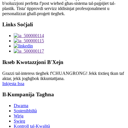
b'soluzzjoni perfetta f'post wieħed għas-sistema tal-pajpijiet tal-
plastik. Tista' tipprovdi servizz iddisinjat professjonalment u
personalizzat għall-proġett tiegħek.
Links Soċjali
Ikseb Kwotazzjoni B'Xejn
Grazzi tal-interess tiegħek f'CHUANGRONG! Jekk tixtieq tkun taf
aktar, jekk jogħġbok ikkuntattjana.
Inkjesta Issa
Il-Kumpanija Tagħna
Dwarna
Sostenibbiltà
Wirja
Swieq
Kontroll tal-Kwalità