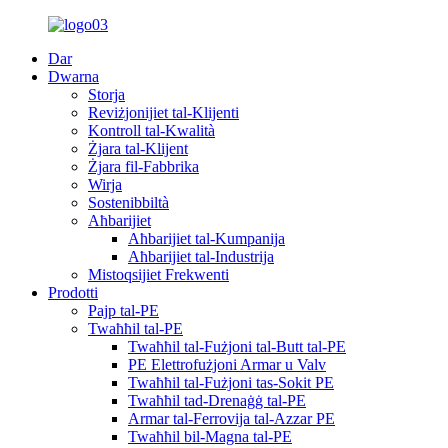
Dar
Dwarna
Storja
Reviżjonijiet tal-Klijenti
Kontroll tal-Kwalità
Żjara tal-Klijent
Żjara fil-Fabbrika
Wirja
Sostenibbiltà
Aħbarijiet
Aħbarijiet tal-Kumpanija
Aħbarijiet tal-Industrija
Mistoqsijiet Frekwenti
Prodotti
Pajp tal-PE
Twaħħil tal-PE
Twaħħil tal-Fużjoni tal-Butt tal-PE
PE Elettrofużjoni Armar u Valv
Twaħħil tal-Fużjoni tas-Sokit PE
Twaħħil tad-Drenaġġ tal-PE
Armar tal-Ferrovija tal-Azzar PE
Twaħħil bil-Magna tal-PE