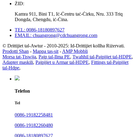
ŻID:
Kamra 911, Bini T1, Iċ-Ċentru taċ-Ċirku, Nru. 333 Triq
Dongda, Chengdu, iċ-Ċina.
TEL: 0086-18180897627
EMAIL: chuangrong@cdchuangrong.com
© Drittijiet tal-Awtur - 2010-2025: Id-Drittijiet kollha Riżervati.
Prodotti Sħan
-
Mappa tas-sit
-
AMP Mobbli
Morsa tat-Tiswija
,
Pajp tal-Ilma PE
,
Twaħħil tal-Pajpijiet tal-HDPE
,
Adapter maskili
,
Pajpijiet u Armar tal-HDPE
,
Fittings tal-Pajpijiet
tal-Hdpe
,
Telefon
Tel
0086-19182258481
0086-19182260480
0086-18180897627