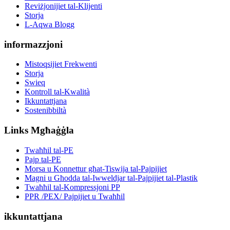
Reviżjonijiet tal-Klijenti
Storja
L-Aqwa Blogg
informazzjoni
Mistoqsijiet Frekwenti
Storja
Swieq
Kontroll tal-Kwalità
Ikkuntattjana
Sostenibbiltà
Links Mgħaġġla
Twaħħil tal-PE
Pajp tal-PE
Morsa u Konnettur għat-Tiswija tal-Pajpijiet
Magni u Għodda tal-Iwweldjar tal-Pajpijiet tal-Plastik
Twaħħil tal-Kompressjoni PP
PPR /PEX/ Pajpijiet u Twaħħil
ikkuntattjana