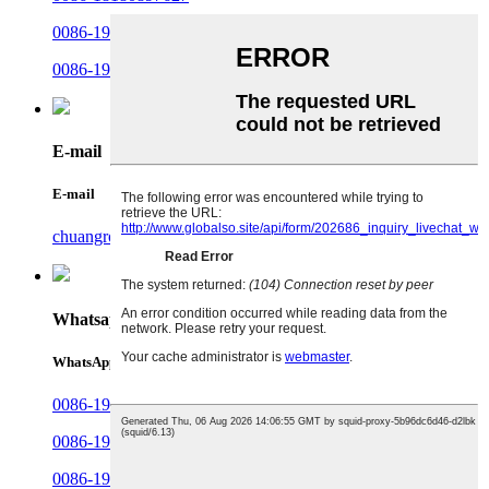
0086-19182275485
0086-19381607486
E-mail
E-mail
chuangrong@cdchuangrong.com
Whatsapp
WhatsApp
0086-19381607486
0086-19182258481
0086-19182260480