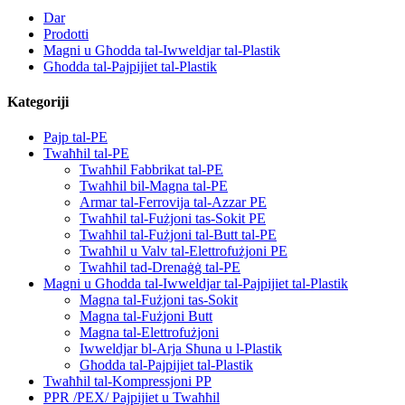
Dar
Prodotti
Magni u Għodda tal-Iwweldjar tal-Plastik
Għodda tal-Pajpijiet tal-Plastik
Kategoriji
Pajp tal-PE
Twaħħil tal-PE
Twaħħil Fabbrikat tal-PE
Twaħħil bil-Magna tal-PE
Armar tal-Ferrovija tal-Azzar PE
Twaħħil tal-Fużjoni tas-Sokit PE
Twaħħil tal-Fużjoni tal-Butt tal-PE
Twaħħil u Valv tal-Elettrofużjoni PE
Twaħħil tad-Drenaġġ tal-PE
Magni u Għodda tal-Iwweldjar tal-Pajpijiet tal-Plastik
Magna tal-Fużjoni tas-Sokit
Magna tal-Fużjoni Butt
Magna tal-Elettrofużjoni
Iwweldjar bl-Arja Sħuna u l-Plastik
Għodda tal-Pajpijiet tal-Plastik
Twaħħil tal-Kompressjoni PP
PPR /PEX/ Pajpijiet u Twaħħil