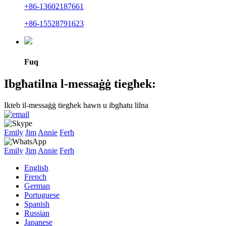
+86-13602187661
+86-15528791623
Fuq
Ibgħatilna l-messaġġ tiegħek:
Ikteb il-messaġġ tiegħek hawn u ibgħatu lilna
Emily
Jim
Annie
Ferħ
Emily
Jim
Annie
Ferħ
English
French
German
Portuguese
Spanish
Russian
Japanese