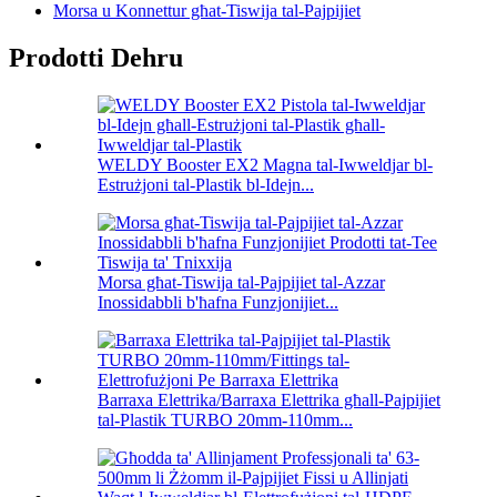
Morsa u Konnettur għat-Tiswija tal-Pajpijiet
Prodotti Dehru
WELDY Booster EX2 Magna tal-Iwweldjar bl-
Estrużjoni tal-Plastik bl-Idejn...
Morsa għat-Tiswija tal-Pajpijiet tal-Azzar
Inossidabbli b'ħafna Funzjonijiet...
Barraxa Elettrika/Barraxa Elettrika għall-Pajpijiet
tal-Plastik TURBO 20mm-110mm...