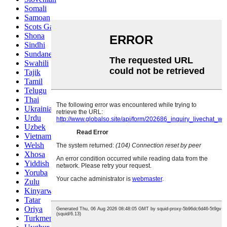
Somali
Samoan
Scots Gaelic
Shona
Sindhi
Sundanese
Swahili
Tajik
Tamil
Telugu
Thai
Ukrainian
Urdu
Uzbek
Vietnamese
Welsh
Xhosa
Yiddish
Yoruba
Zulu
Kinyarwanda
Tatar
Oriya
Turkmen