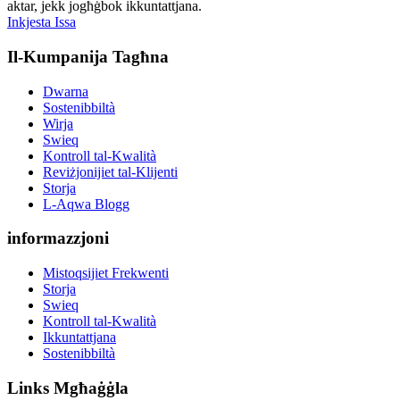
aktar, jekk jogħġbok ikkuntattjana.
Inkjesta Issa
Il-Kumpanija Tagħna
Dwarna
Sostenibbiltà
Wirja
Swieq
Kontroll tal-Kwalità
Reviżjonijiet tal-Klijenti
Storja
L-Aqwa Blogg
informazzjoni
Mistoqsijiet Frekwenti
Storja
Swieq
Kontroll tal-Kwalità
Ikkuntattjana
Sostenibbiltà
Links Mgħaġġla