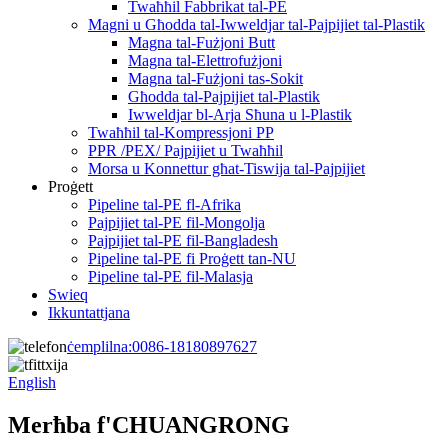
Twaħħil Fabbrikat tal-PE
Magni u Għodda tal-Iwweldjar tal-Pajpijiet tal-Plastik
Magna tal-Fużjoni Butt
Magna tal-Elettrofużjoni
Magna tal-Fużjoni tas-Sokit
Għodda tal-Pajpijiet tal-Plastik
Iwweldjar bl-Arja Sħuna u l-Plastik
Twaħħil tal-Kompressjoni PP
PPR /PEX/ Pajpijiet u Twaħħil
Morsa u Konnettur għat-Tiswija tal-Pajpijiet
Proġett
Pipeline tal-PE fl-Afrika
Pajpijiet tal-PE fil-Mongolja
Pajpijiet tal-PE fil-Bangladesh
Pipeline tal-PE fi Proġett tan-NU
Pipeline tal-PE fil-Malasja
Swieq
Ikkuntattjana
ċemplilna:
0086-18180897627
English
Merħba f'CHUANGRONG