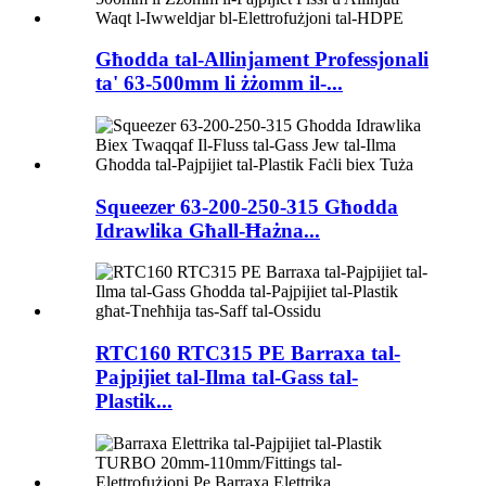
Għodda tal-Allinjament Professjonali
ta' 63-500mm li żżomm il-...
Squeezer 63-200-250-315 Għodda
Idrawlika Għall-Ħażna...
RTC160 RTC315 PE Barraxa tal-
Pajpijiet tal-Ilma tal-Gass tal-
Plastik...