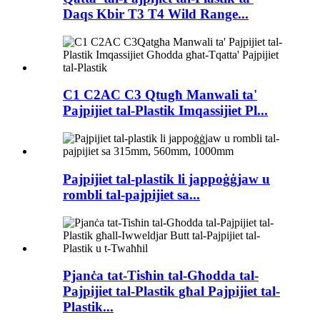
Daqs Kbir T3 T4 Wild Range...
C1 C2AC C3 Qtugħ Manwali ta'
Pajpijiet tal-Plastik Imqassijiet Pl...
Pajpijiet tal-plastik li jappoġġjaw u
rombli tal-pajpijiet sa...
Pjanċa tat-Tisħin tal-Għodda tal-
Pajpijiet tal-Plastik għal Pajpijiet tal-
Plastik...