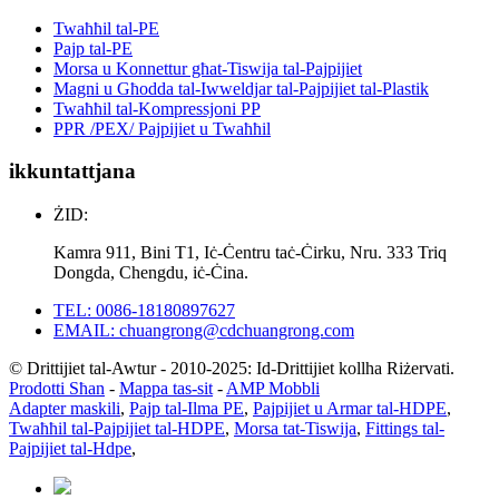
Twaħħil tal-PE
Pajp tal-PE
Morsa u Konnettur għat-Tiswija tal-Pajpijiet
Magni u Għodda tal-Iwweldjar tal-Pajpijiet tal-Plastik
Twaħħil tal-Kompressjoni PP
PPR /PEX/ Pajpijiet u Twaħħil
ikkuntattjana
ŻID:
Kamra 911, Bini T1, Iċ-Ċentru taċ-Ċirku, Nru. 333 Triq
Dongda, Chengdu, iċ-Ċina.
TEL: 0086-18180897627
EMAIL: chuangrong@cdchuangrong.com
© Drittijiet tal-Awtur - 2010-2025: Id-Drittijiet kollha Riżervati.
Prodotti Sħan
-
Mappa tas-sit
-
AMP Mobbli
Adapter maskili
,
Pajp tal-Ilma PE
,
Pajpijiet u Armar tal-HDPE
,
Twaħħil tal-Pajpijiet tal-HDPE
,
Morsa tat-Tiswija
,
Fittings tal-
Pajpijiet tal-Hdpe
,