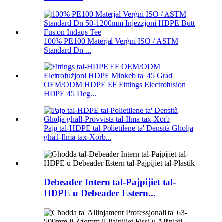
100% PE100 Materjal Verġni ISO / ASTM
Standard Dn ...
OEM/ODM HDPE EF Fittings Electrofusion
HDPE 45 Deg...
Pajp tal-HDPE tal-Polietilene ta' Densità Għolja
għall-Ilma tax-Xorb...
Debeader Intern tal-Pajpijiet tal-
HDPE u Debeader Estern...