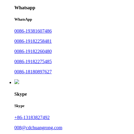
Whatsapp
WhatsApp
0086-19381607486
0086-19182258481
0086-19182260480
0086-19182275485
0086-18180897627
Skype
Skype
+86-13183827492
008@cdchuangrong.com