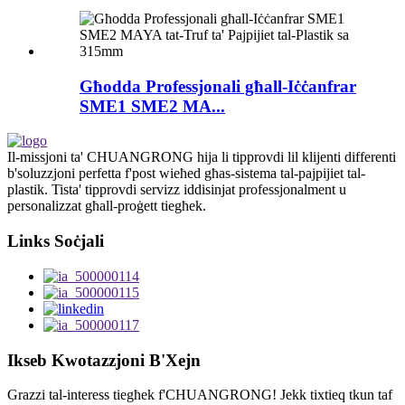
Għodda Professjonali għall-Iċċanfrar
SME1 SME2 MA...
Il-missjoni ta' CHUANGRONG hija li tipprovdi lil klijenti differenti
b'soluzzjoni perfetta f'post wieħed għas-sistema tal-pajpijiet tal-
plastik. Tista' tipprovdi servizz iddisinjat professjonalment u
personalizzat għall-proġett tiegħek.
Links Soċjali
Ikseb Kwotazzjoni B'Xejn
Grazzi tal-interess tiegħek f'CHUANGRONG! Jekk tixtieq tkun taf