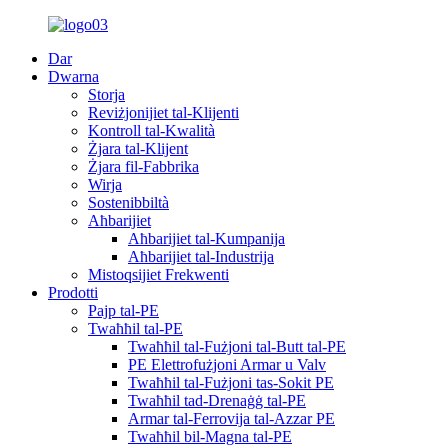
Dar
Dwarna
Storja
Reviżjonijiet tal-Klijenti
Kontroll tal-Kwalità
Żjara tal-Klijent
Żjara fil-Fabbrika
Wirja
Sostenibbiltà
Aħbarijiet
Aħbarijiet tal-Kumpanija
Aħbarijiet tal-Industrija
Mistoqsijiet Frekwenti
Prodotti
Pajp tal-PE
Twaħħil tal-PE
Twaħħil tal-Fużjoni tal-Butt tal-PE
PE Elettrofużjoni Armar u Valv
Twaħħil tal-Fużjoni tas-Sokit PE
Twaħħil tad-Drenaġġ tal-PE
Armar tal-Ferrovija tal-Azzar PE
Twaħħil bil-Magna tal-PE