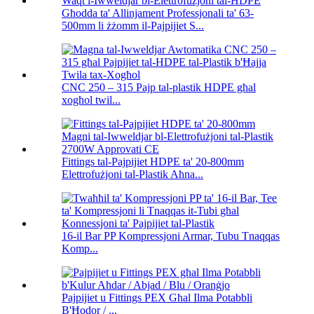
Għodda ta' Allinjament Professjonali ta' 63-
500mm li żżomm il-Pajpijiet S...
CNC 250 – 315 Pajp tal-plastik HDPE għal
xogħol twil...
Fittings tal-Pajpijiet HDPE ta' 20-800mm
Elettrofużjoni tal-Plastik Aħna...
16-il Bar PP Kompressjoni Armar, Tubu Tnaqqas
Komp...
Pajpijiet u Fittings PEX Għal Ilma Potabbli
B'Ħodor / ...