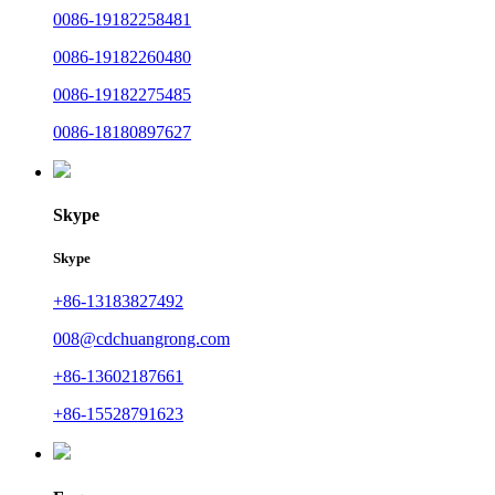
0086-19182258481
0086-19182260480
0086-19182275485
0086-18180897627
Skype
Skype
+86-13183827492
008@cdchuangrong.com
+86-13602187661
+86-15528791623