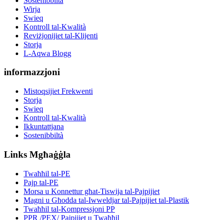
Sostenibbiltà
Wirja
Swieq
Kontroll tal-Kwalità
Reviżjonijiet tal-Klijenti
Storja
L-Aqwa Blogg
informazzjoni
Mistoqsijiet Frekwenti
Storja
Swieq
Kontroll tal-Kwalità
Ikkuntattjana
Sostenibbiltà
Links Mgħaġġla
Twaħħil tal-PE
Pajp tal-PE
Morsa u Konnettur għat-Tiswija tal-Pajpijiet
Magni u Għodda tal-Iwweldjar tal-Pajpijiet tal-Plastik
Twaħħil tal-Kompressjoni PP
PPR /PEX/ Pajpijiet u Twaħħil