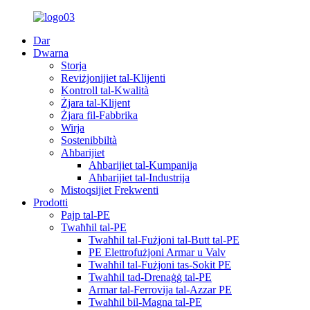
Dar
Dwarna
Storja
Reviżjonijiet tal-Klijenti
Kontroll tal-Kwalità
Żjara tal-Klijent
Żjara fil-Fabbrika
Wirja
Sostenibbiltà
Aħbarijiet
Aħbarijiet tal-Kumpanija
Aħbarijiet tal-Industrija
Mistoqsijiet Frekwenti
Prodotti
Pajp tal-PE
Twaħħil tal-PE
Twaħħil tal-Fużjoni tal-Butt tal-PE
PE Elettrofużjoni Armar u Valv
Twaħħil tal-Fużjoni tas-Sokit PE
Twaħħil tad-Drenaġġ tal-PE
Armar tal-Ferrovija tal-Azzar PE
Twaħħil bil-Magna tal-PE