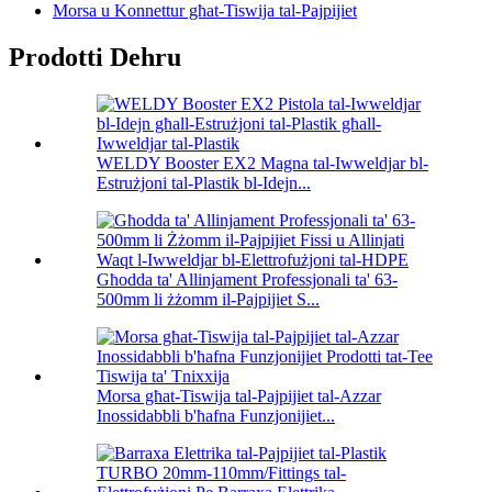
Morsa u Konnettur għat-Tiswija tal-Pajpijiet
Prodotti Dehru
WELDY Booster EX2 Magna tal-Iwweldjar bl-
Estrużjoni tal-Plastik bl-Idejn...
Għodda ta' Allinjament Professjonali ta' 63-
500mm li żżomm il-Pajpijiet S...
Morsa għat-Tiswija tal-Pajpijiet tal-Azzar
Inossidabbli b'ħafna Funzjonijiet...