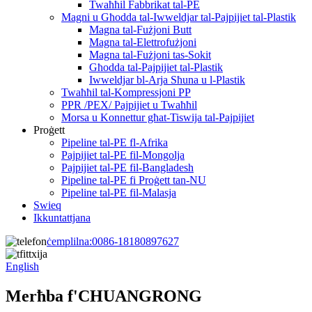
Twaħħil Fabbrikat tal-PE
Magni u Għodda tal-Iwweldjar tal-Pajpijiet tal-Plastik
Magna tal-Fużjoni Butt
Magna tal-Elettrofużjoni
Magna tal-Fużjoni tas-Sokit
Għodda tal-Pajpijiet tal-Plastik
Iwweldjar bl-Arja Sħuna u l-Plastik
Twaħħil tal-Kompressjoni PP
PPR /PEX/ Pajpijiet u Twaħħil
Morsa u Konnettur għat-Tiswija tal-Pajpijiet
Proġett
Pipeline tal-PE fl-Afrika
Pajpijiet tal-PE fil-Mongolja
Pajpijiet tal-PE fil-Bangladesh
Pipeline tal-PE fi Proġett tan-NU
Pipeline tal-PE fil-Malasja
Swieq
Ikkuntattjana
ċemplilna:
0086-18180897627
English
Merħba f'CHUANGRONG