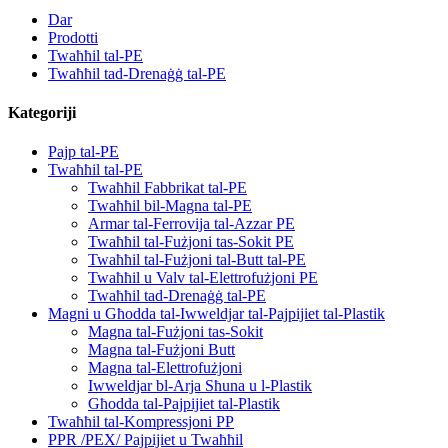
Dar
Prodotti
Twaħħil tal-PE
Twaħħil tad-Drenaġġ tal-PE
Kategoriji
Pajp tal-PE
Twaħħil tal-PE
Twaħħil Fabbrikat tal-PE
Twaħħil bil-Magna tal-PE
Armar tal-Ferrovija tal-Azzar PE
Twaħħil tal-Fużjoni tas-Sokit PE
Twaħħil tal-Fużjoni tal-Butt tal-PE
Twaħħil u Valv tal-Elettrofużjoni PE
Twaħħil tad-Drenaġġ tal-PE
Magni u Għodda tal-Iwweldjar tal-Pajpijiet tal-Plastik
Magna tal-Fużjoni tas-Sokit
Magna tal-Fużjoni Butt
Magna tal-Elettrofużjoni
Iwweldjar bl-Arja Sħuna u l-Plastik
Għodda tal-Pajpijiet tal-Plastik
Twaħħil tal-Kompressjoni PP
PPR /PEX/ Pajpijiet u Twaħħil