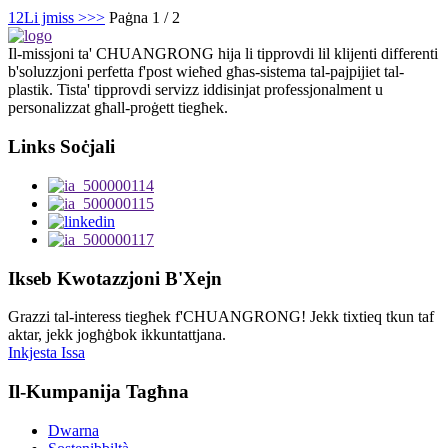
1
2
Li jmiss >
>>
Paġna 1 / 2
Il-missjoni ta' CHUANGRONG hija li tipprovdi lil klijenti differenti
b'soluzzjoni perfetta f'post wieħed għas-sistema tal-pajpijiet tal-
plastik. Tista' tipprovdi servizz iddisinjat professjonalment u
personalizzat għall-proġett tiegħek.
Links Soċjali
Ikseb Kwotazzjoni B'Xejn
Grazzi tal-interess tiegħek f'CHUANGRONG! Jekk tixtieq tkun taf
aktar, jekk jogħġbok ikkuntattjana.
Inkjesta Issa
Il-Kumpanija Tagħna
Dwarna