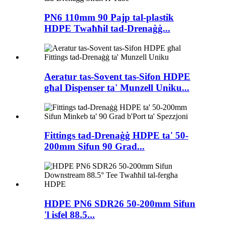
PN6 110mm 90 Pajp tal-plastik
HDPE Twaħħil tad-Drenaġġ...
Aeratur tas-Sovent tas-Sifon HDPE
għal Dispenser ta' Munzell Uniku...
Fittings tad-Drenaġġ HDPE ta' 50-
200mm Sifun 90 Grad...
HDPE PN6 SDR26 50-200mm Sifun
'l isfel 88.5...