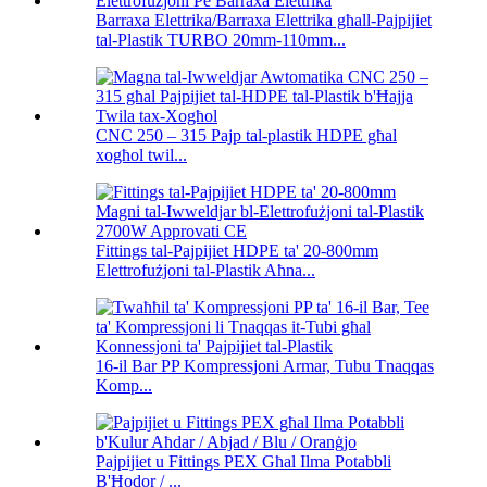
Barraxa Elettrika/Barraxa Elettrika għall-Pajpijiet
tal-Plastik TURBO 20mm-110mm...
CNC 250 – 315 Pajp tal-plastik HDPE għal
xogħol twil...
Fittings tal-Pajpijiet HDPE ta' 20-800mm
Elettrofużjoni tal-Plastik Aħna...
16-il Bar PP Kompressjoni Armar, Tubu Tnaqqas
Komp...
Pajpijiet u Fittings PEX Għal Ilma Potabbli
B'Ħodor / ...