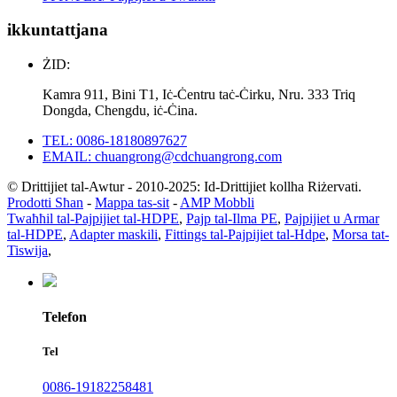
ikkuntattjana
ŻID:
Kamra 911, Bini T1, Iċ-Ċentru taċ-Ċirku, Nru. 333 Triq
Dongda, Chengdu, iċ-Ċina.
TEL: 0086-18180897627
EMAIL: chuangrong@cdchuangrong.com
© Drittijiet tal-Awtur - 2010-2025: Id-Drittijiet kollha Riżervati.
Prodotti Sħan
-
Mappa tas-sit
-
AMP Mobbli
Twaħħil tal-Pajpijiet tal-HDPE
,
Pajp tal-Ilma PE
,
Pajpijiet u Armar
tal-HDPE
,
Adapter maskili
,
Fittings tal-Pajpijiet tal-Hdpe
,
Morsa tat-
Tiswija
,
Telefon
Tel
0086-19182258481