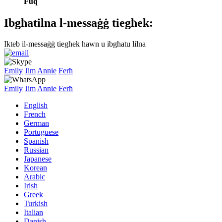
Fuq
Ibgħatilna l-messaġġ tiegħek:
Ikteb il-messaġġ tiegħek hawn u ibgħatu lilna
Emily
Jim
Annie
Ferħ
Emily
Jim
Annie
Ferħ
English
French
German
Portuguese
Spanish
Russian
Japanese
Korean
Arabic
Irish
Greek
Turkish
Italian
Danish