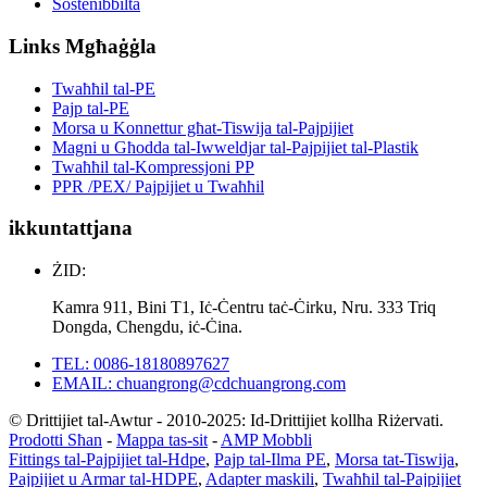
Sostenibbiltà
Links Mgħaġġla
Twaħħil tal-PE
Pajp tal-PE
Morsa u Konnettur għat-Tiswija tal-Pajpijiet
Magni u Għodda tal-Iwweldjar tal-Pajpijiet tal-Plastik
Twaħħil tal-Kompressjoni PP
PPR /PEX/ Pajpijiet u Twaħħil
ikkuntattjana
ŻID:
Kamra 911, Bini T1, Iċ-Ċentru taċ-Ċirku, Nru. 333 Triq
Dongda, Chengdu, iċ-Ċina.
TEL: 0086-18180897627
EMAIL: chuangrong@cdchuangrong.com
© Drittijiet tal-Awtur - 2010-2025: Id-Drittijiet kollha Riżervati.
Prodotti Sħan
-
Mappa tas-sit
-
AMP Mobbli
Fittings tal-Pajpijiet tal-Hdpe
,
Pajp tal-Ilma PE
,
Morsa tat-Tiswija
,
Pajpijiet u Armar tal-HDPE
,
Adapter maskili
,
Twaħħil tal-Pajpijiet