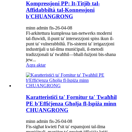
Kompressjoni PP: It-Titjib tal-
Affidabbiltà tal-Konnessjoni
b'CHUANGRONG
minn admin fis-26-04-08
Fl-arkitettura kumplessa tan-netwerks moderni
tal-fluwidi, il-punt ta' intersezzjoni spiss ikun il-
punt ta' vulnerabbiltà. Fis-sistemi ta' irrigazzjoni
industrijali u tal-ilma muniċipali, il-metodi
tradizzjonali ta' twaħħil—bħall-fużjoni bis-sħana
jew...
Aqra aktar
Karatteristiċi ta' Fornitur ta' Twaħħil
PE b'Effiċjenza Għolja fl-Ispiża minn
CHUANGRONG
minn admin fis-26-04-08
Fis-sigħat kwieti f'sit ta' espansjoni tal-ilma
muniċipali, maniġer ta' proġett jiffaċċja kriżi