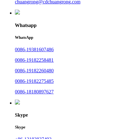
chuangrong@cdchuangrong.com
Whatsapp
WhatsApp
0086-19381607486
0086-19182258481
0086-19182260480
0086-19182275485
0086-18180897627
Skype
Skype