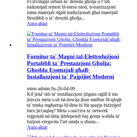
Fl-iżviluppi urbani ta’ densità għolja u f’siti
industrijali remoti bl-istess mod, it-tranżizzjoni
minn materjali riġidi tradizzjonali għal materjali
flessibbli u ta’ densità għolja...
Aqra aktar
Fornitur ta' Magni tal-Elettrofużjoni
Portabbli ta' Prestazzjoni Għolja:
Għodda Essenzjali għall-
Installazzjoni ta' Pajpijiet Moderni
minn admin fis-26-04-09
Kif jista' tim ta' installazzjoni jiżgura siġill li ma
jnixxix meta s-sit tat-tiswija jkun midfun fil-qiegħ
ta' trinka mgħarrqa bl-ilma bi ftit spazju biżżejjed
biex jiċċaqlaq? Meta s-suċċess ta' netwerk
reġjonali tal-ilma jiddependi fuq ġonta waħda ta'
fużjoni eżegwita f'art umda u sħuna...
Aqra aktar