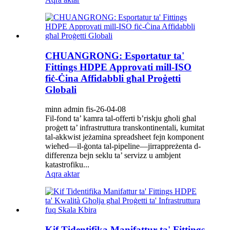
CHUANGRONG: Esportatur ta'
Fittings HDPE Approvati mill-ISO
fiċ-Ċina Affidabbli għal Proġetti
Globali
minn admin fis-26-04-08
Fil-fond ta’ kamra tal-offerti b’riskju għoli għal
proġett ta’ infrastruttura transkontinentali, kumitat
tal-akkwist jeżamina spreadsheet fejn komponent
wieħed—il-ġonta tal-pipeline—jirrappreżenta d-
differenza bejn seklu ta’ servizz u ambjent
katastrofiku...
Aqra aktar
Kif Tidentifika Manifattur ta' Fittings