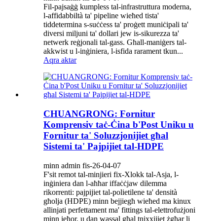
Fil-pajsaġġ kumpless tal-infrastruttura moderna,
l-affidabbiltà ta' pipeline wieħed tista'
tiddetermina s-suċċess ta' proġett muniċipali ta'
diversi miljuni ta' dollari jew is-sikurezza ta'
netwerk reġjonali tal-gass. Għall-maniġers tal-
akkwist u l-inġiniera, l-isfida rarament tkun...
Aqra aktar
CHUANGRONG: Fornitur
Komprensiv taċ-Ċina b'Post Uniku u
Fornitur ta' Soluzzjonijiet għal
Sistemi ta' Pajpijiet tal-HDPE
minn admin fis-26-04-07
F'sit remot tal-minjieri fix-Xlokk tal-Asja, l-
inġiniera dan l-aħħar iffaċċjaw dilemma
rikorrenti: pajpijiet tal-polietilene ta' densità
għolja (HDPE) minn bejjiegħ wieħed ma kinux
allinjati perfettament ma' fittings tal-elettrofużjoni
minn ieħor, u dan wassal għal tnixxijiet żgħar li