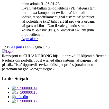
minn admin fis-26-01-28
Il-valv tal-ballun tal-polietilene (PE) tal-gass taħt
l-art huwa komponent ewlieni ta' kontroll
iddisinjat speċifikament għal sistemi ta' pajpijiet
tal-polietilene (PE) taħt l-art fil-provvista urbana
tal-gass u l-ilma. Dan il-valv għandu struttura
kollha tal-plastik (PE), bil-materjal ewlieni jkun
il-polietilene...
Aqra aktar
1
2
3
4
5
Li jmiss >
>>
Paġna 1 / 5
Il-missjoni ta' CHUANGRONG hija li tipprovdi lil klijenti differenti
b'soluzzjoni perfetta f'post wieħed għas-sistema tal-pajpijiet tal-
plastik. Tista' tipprovdi servizz iddisinjat professjonalment u
personalizzat għall-proġett tiegħek.
Links Soċjali