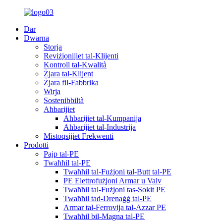
Dar
Dwarna
Storja
Reviżjonijiet tal-Klijenti
Kontroll tal-Kwalità
Żjara tal-Klijent
Żjara fil-Fabbrika
Wirja
Sostenibbiltà
Aħbarijiet
Aħbarijiet tal-Kumpanija
Aħbarijiet tal-Industrija
Mistoqsijiet Frekwenti
Prodotti
Pajp tal-PE
Twaħħil tal-PE
Twaħħil tal-Fużjoni tal-Butt tal-PE
PE Elettrofużjoni Armar u Valv
Twaħħil tal-Fużjoni tas-Sokit PE
Twaħħil tad-Drenaġġ tal-PE
Armar tal-Ferrovija tal-Azzar PE
Twaħħil bil-Magna tal-PE