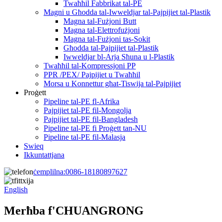
Twaħħil Fabbrikat tal-PE
Magni u Għodda tal-Iwweldjar tal-Pajpijiet tal-Plastik
Magna tal-Fużjoni Butt
Magna tal-Elettrofużjoni
Magna tal-Fużjoni tas-Sokit
Għodda tal-Pajpijiet tal-Plastik
Iwweldjar bl-Arja Sħuna u l-Plastik
Twaħħil tal-Kompressjoni PP
PPR /PEX/ Pajpijiet u Twaħħil
Morsa u Konnettur għat-Tiswija tal-Pajpijiet
Proġett
Pipeline tal-PE fl-Afrika
Pajpijiet tal-PE fil-Mongolja
Pajpijiet tal-PE fil-Bangladesh
Pipeline tal-PE fi Proġett tan-NU
Pipeline tal-PE fil-Malasja
Swieq
Ikkuntattjana
ċemplilna:
0086-18180897627
English
Merħba f'CHUANGRONG