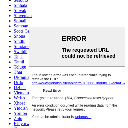
Sesotho
Sinhala
Slovak
Slovenian
Somali
Samoan
Scots Gaelic
Shona
Sindhi
Sundanese
Swahili
Tajik
Tamil
Telugu
Thai
Ukrainian
Urdu
Uzbek
Vietnamese
Welsh
Xhosa
Yiddish
Yoruba
Zulu
Kinyarwanda