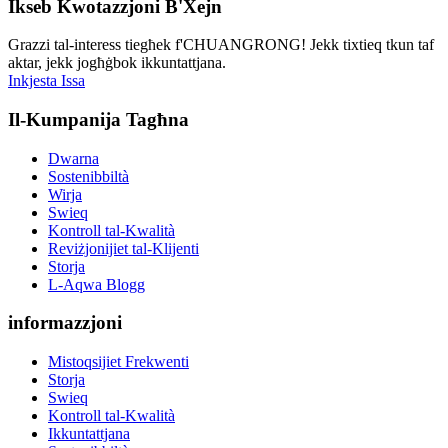
Ikseb Kwotazzjoni B'Xejn
Grazzi tal-interess tiegħek f'CHUANGRONG! Jekk tixtieq tkun taf
aktar, jekk jogħġbok ikkuntattjana.
Inkjesta Issa
Il-Kumpanija Tagħna
Dwarna
Sostenibbiltà
Wirja
Swieq
Kontroll tal-Kwalità
Reviżjonijiet tal-Klijenti
Storja
L-Aqwa Blogg
informazzjoni
Mistoqsijiet Frekwenti
Storja
Swieq
Kontroll tal-Kwalità
Ikkuntattjana