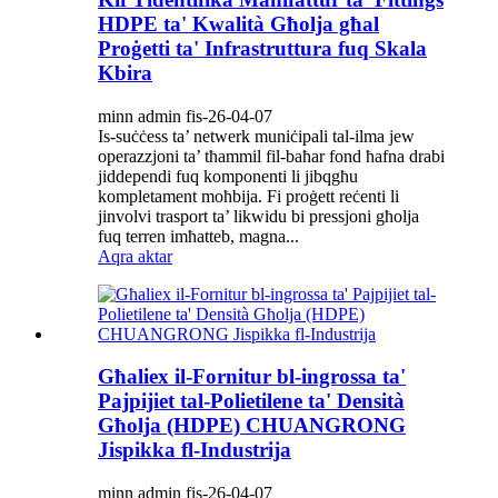
HDPE ta' Kwalità Għolja għal
Proġetti ta' Infrastruttura fuq Skala
Kbira
minn admin fis-26-04-07
Is-suċċess ta’ netwerk muniċipali tal-ilma jew
operazzjoni ta’ tħammil fil-baħar fond ħafna drabi
jiddependi fuq komponenti li jibqgħu
kompletament moħbija. Fi proġett reċenti li
jinvolvi trasport ta’ likwidu bi pressjoni għolja
fuq terren imħatteb, magna...
Aqra aktar
Għaliex il-Fornitur bl-ingrossa ta'
Pajpijiet tal-Polietilene ta' Densità
Għolja (HDPE) CHUANGRONG
Jispikka fl-Industrija
minn admin fis-26-04-07