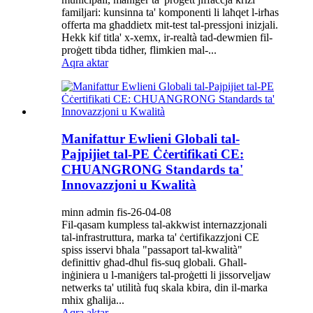
familjari: kunsinna ta' komponenti li laħqet l-irħas
offerta ma għaddietx mit-test tal-pressjoni inizjali.
Hekk kif titla' x-xemx, ir-realtà tad-dewmien fil-
proġett tibda tidher, flimkien mal-...
Aqra aktar
Manifattur Ewlieni Globali tal-
Pajpijiet tal-PE Ċċertifikati CE:
CHUANGRONG Standards ta'
Innovazzjoni u Kwalità
minn admin fis-26-04-08
Fil-qasam kumpless tal-akkwist internazzjonali
tal-infrastruttura, marka ta' ċertifikazzjoni CE
spiss isservi bħala "passaport tal-kwalità"
definittiv għad-dħul fis-suq globali. Għall-
inġiniera u l-maniġers tal-proġetti li jissorveljaw
netwerks ta' utilità fuq skala kbira, din il-marka
mhix għalija...
Aqra aktar