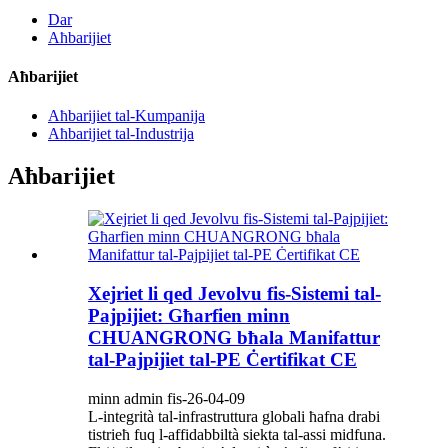
Dar
Aħbarijiet
Aħbarijiet
Aħbarijiet tal-Kumpanija
Aħbarijiet tal-Industrija
Aħbarijiet
Xejriet li qed Jevolvu fis-Sistemi tal-
Pajpijiet: Għarfien minn
CHUANGRONG bħala Manifattur
tal-Pajpijiet tal-PE Ċertifikat CE
minn admin fis-26-04-09
L-integrità tal-infrastruttura globali ħafna drabi
tistrieħ fuq l-affidabbiltà siekta tal-assi midfuna.