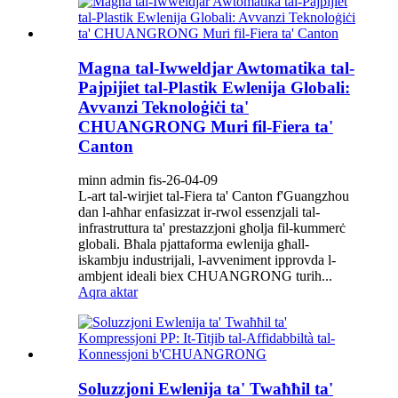
Magna tal-Iwweldjar Awtomatika tal-
Pajpijiet tal-Plastik Ewlenija Globali:
Avvanzi Teknoloġiċi ta'
CHUANGRONG Muri fil-Fiera ta'
Canton
minn admin fis-26-04-09
L-art tal-wirjiet tal-Fiera ta' Canton f'Guangzhou
dan l-aħħar enfasizzat ir-rwol essenzjali tal-
infrastruttura ta' prestazzjoni għolja fil-kummerċ
globali. Bħala pjattaforma ewlenija għall-
iskambju industrijali, l-avveniment ipprovda l-
ambjent ideali biex CHUANGRONG turih...
Aqra aktar
Soluzzjoni Ewlenija ta' Twaħħil ta'