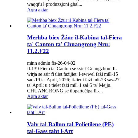
waqqfu l-produzzjoni għal...
Aqra aktar
Merħba biex Żżur il-Kabina tal-Fiera
ta' Canton ta' Chuangrong Nru:
11.2.F22
minn admin fis-26-04-02
Il-139 Fiera ta' Canton se ssir f'Guangzhou. Il-
wirja se ssir fi tliet fażijiet: l-ewwel fażi mill-15
sad-19 ta' April, 2026; it-tieni fażi mit-23 sas-27
ta' April; u t-tielet fażi mill-1 sal-5 ta' Mejju.
CHUANGRONG se tipparteċipa fil-...
Aqra aktar
Valv tal-Ballun tal-Polietilene (PE)
tal-Gass taħt l-Art