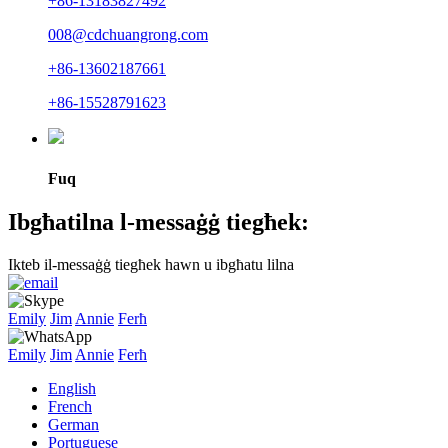
+86-13183827492
008@cdchuangrong.com
+86-13602187661
+86-15528791623
Fuq
Ibgħatilna l-messaġġ tiegħek:
Ikteb il-messaġġ tiegħek hawn u ibgħatu lilna
Emily
Jim
Annie
Ferħ
Emily
Jim
Annie
Ferħ
English
French
German
Portuguese